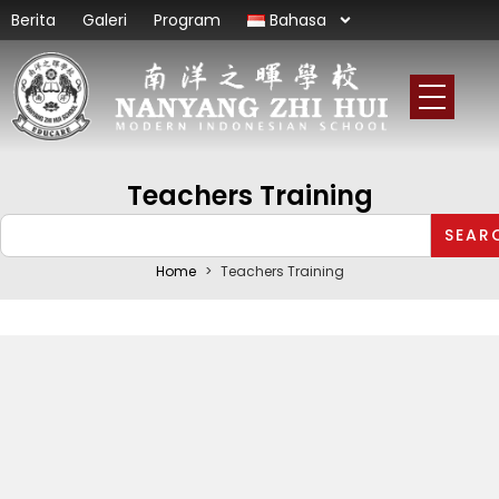
Berita
Galeri
Program
Bahasa
Teachers Training
SEAR
Home
>
Teachers Training